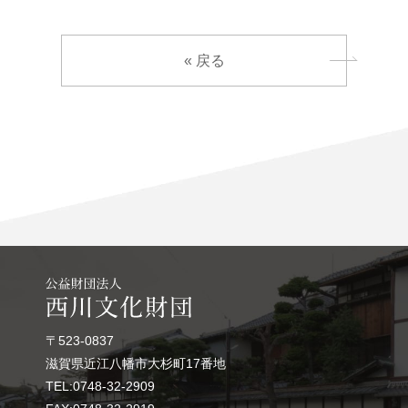
« 戻る
〒523-0837
滋賀県近江八幡市大杉町17番地
TEL:0748-32-2909