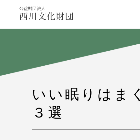
いい眠りはま
３選